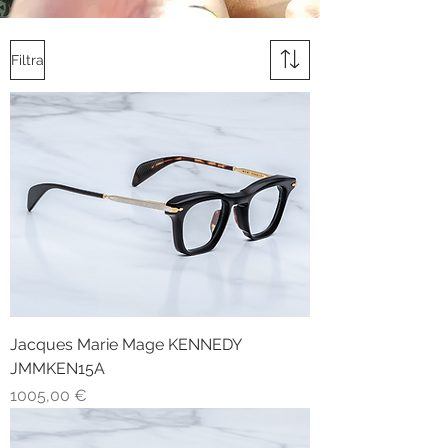
Filtra
Jacques Marie Mage KENNEDY
JMMKEN15A
Prezzo
1005,00 €