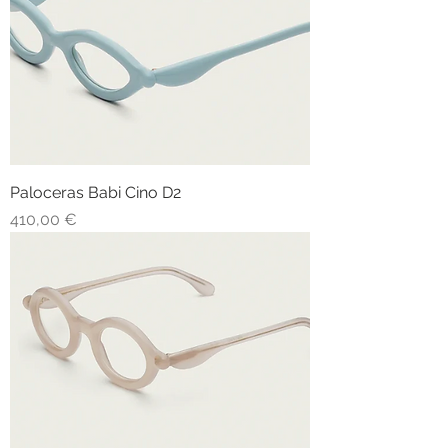
Paloceras Babi Cino D2
Prezzo
410,00 €