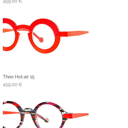
Prezzo
459,00 €
Theo Hot air 15
Prezzo
459,00 €