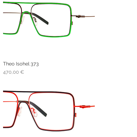
Theo Isohel 373
Prezzo
470,00 €