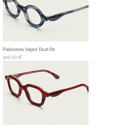
Paloceras Vapor Dust R2
Prezzo
410,00 €