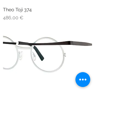
Theo Toji 374
Prezzo
486,00 €
Theo Toji 479
Prezzo
486,00 €