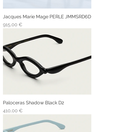
Jacques Marie Mage PERLE JMMSRD6D
Prezzo
915,00 €
Paloceras Shadow Black D2
Prezzo
410,00 €