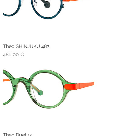
Theo SHINJUKU 482
Prezzo
486,00 €
Theo Duet 12