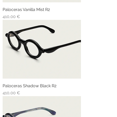
Paloceras Vanilla Mist R2
Prezzo
410,00 €
Paloceras Shadow Black R2
Prezzo
410,00 €