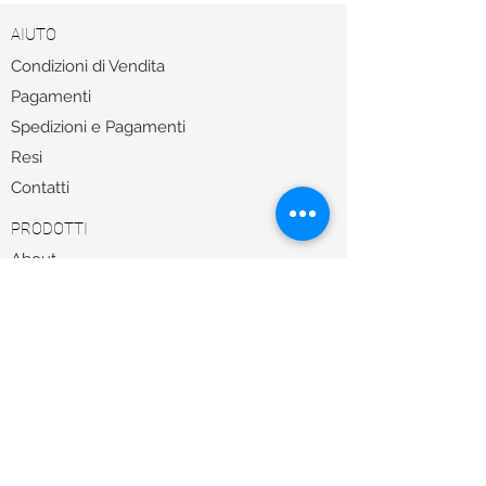
AIUTO
Condizioni di Vendita
Pagamenti
Spedizioni e Pagamenti
Resi
Contatti
PRODOTTI
About
Sole
Vista
Sale
TROVA LA MONTATURA GIUSTA CON UN
NOSTRO ESPERTO
Per qualsiasi informazioni il nostro Servizio