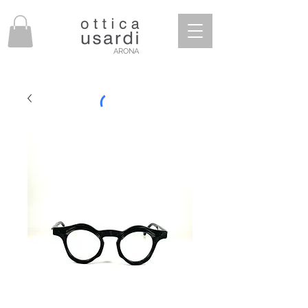
ARONA