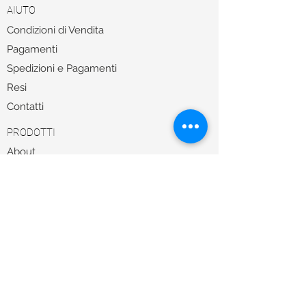
AIUTO
Condizioni di Vendita
Pagamenti
Spedizioni e Pagamenti
Resi
Contatti
PRODOTTI
About
Sole
Vista
Sale
TROVA LA MONTATURA GIUSTA CON UN
NOSTRO ESPERTO
Per qualsiasi informazioni il nostro Servizio
Clienti
+39 0322 242145
è attivo da martedì a