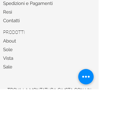
Spedizioni e Pagamenti
Resi
Contatti
PRODOTTI
About
Sole
Vista
Sale
TROVA LA MONTATURA GIUSTA CON UN
NOSTRO ESPERTO
Per qualsiasi informazioni il nostro Servizio
Clienti
+39 0322 242145
è attivo da martedì a
venerdì, dalle 15 alle 19