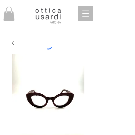
ARONA