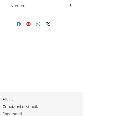
Superlight Bronze+ Backside Anti-
Numero
reflective treatment
194/350
AIUTO
Condizioni di Vendita
Pagamenti