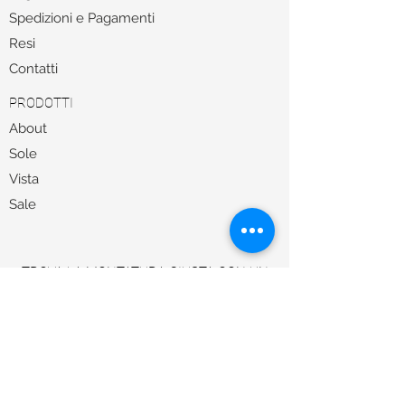
Spedizioni e Pagamenti
Resi
Contatti
PRODOTTI
About
Sole
Vista
Sale
TROVA LA MONTATURA GIUSTA CON UN
NOSTRO ESPERTO
Per qualsiasi informazioni il nostro Servizio
Clienti
+39 0322 242145
è attivo da martedì a
venerdì, dalle 15 alle 19