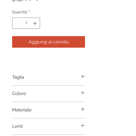
Quantità
*
Aggiungi al carrello
Taglia
56-16
Colore
Agar
Materiale
Acetate
Lenti