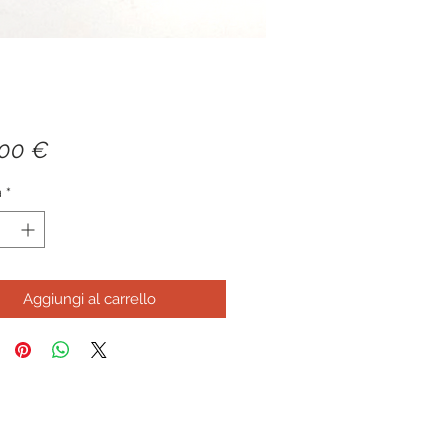
Prezzo
,00 €
à
*
Aggiungi al carrello