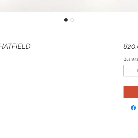
 HATFIELD
820
Quantit