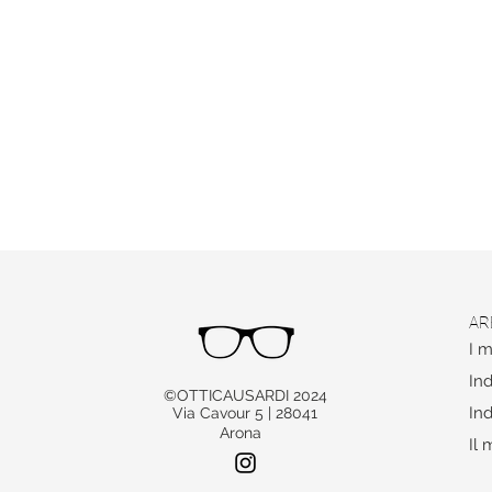
AR
I m
Ind
©OTTICAUSARDI 2024
Ind
Via Cavour 5 | 28041
Arona
Il 