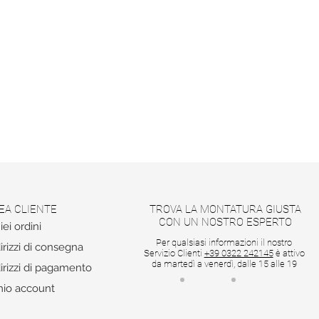
EA CLIENTE
TROVA LA MONTATURA GIUSTA
CON UN NOSTRO ESPERTO
iei ordini
Per qualsiasi informazioni il nostro
irizzi di consegna
Servizio Clienti
+39 0322 242145
è attivo
da martedì a venerdì, dalle 15 alle 19
irizzi di pagamento
mio account