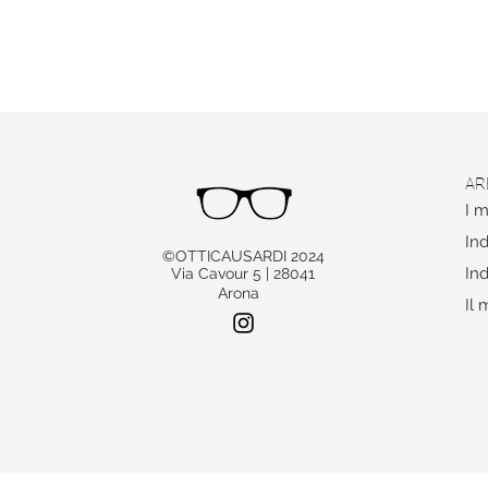
AR
I m
Ind
©OTTICAUSARDI 2024
Ind
Via Cavour 5 | 28041
Arona
Il 