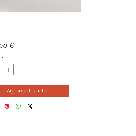
Prezzo
,00 €
à
*
Aggiungi al carrello