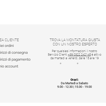
EA CLIENTE
TROVA LA MONTATURA GIUSTA
CON UN NOSTRO ESPERTO
iei ordini
Per qualsiasi informazioni il nostro
irizzi di consegna
Servizio Clienti
+39 0322 242145
è attivo
da martedì a venerdì, dalle 15 alle 19
irizzi di pagamento
mio account
Orari:
Da Martedì a Sabato
9.00 - 12.30 | 15.00 - 19.00