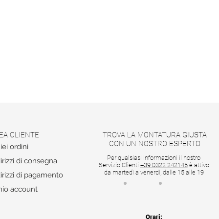
EA CLIENTE
TROVA LA MONTATURA GIUSTA
CON UN NOSTRO ESPERTO
iei ordini
Per qualsiasi informazioni il nostro
irizzi di consegna
Servizio Clienti
+39 0322 242145
è attivo
da martedì a venerdì, dalle 15 alle 19
irizzi di pagamento
mio account
Orari: